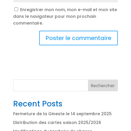
Enregistrer mon nom, mon e-mail et mon site
dans le navigateur pour mon prochain
commentaire.
A
l
t
e
r
n
Rechercher
a
t
Recent Posts
i
v
Fermeture de la Gineste le 14 septembre 2025
e
:
Distribution des cartes saison 2025/2026